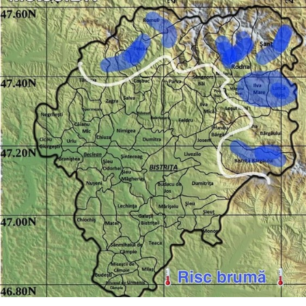
din domeniul forestier din județul Bistrița-Năsăud și nu
numai. Este foarte greu să întrebi în Transilvania pe
cineva despre Liceul silvic de la Năsăud și să nu fi auzit
de el. O parte din absolvenți au continuat studiile și au
devenit ingineri, șefi de ocoale silvice sau direcții silvice
în județul nostru sau în județele învecinateDin dorința
de a întâmpina nevoile de formare locale și zonale ale
tinerilor, școala noastră și-a diversificat în oferta
educațională cu încă 2 calificări, alături de cele silvice și
anume tehnician în protecția și calitatea mediului la
nivel liceal și operator fabricarea și prelucrarea
polimerilor, cea din urmă la solicitarea agenților
economici de profil din NăsăudRepere de excelență și
profesionalism
– În anul 1997 am fost singura școală silvică din
România nominalizată ca școală de resurse în cadrul
primului Proiect PHARE din România, profesorii de
silvicultură fiind autori de Standarde ocupaționale și