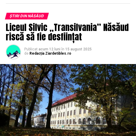
ȘTIRI DIN NĂSĂUD
Liceul Silvic „Transilvania” Năsăud
riscă să fie desființat
Publicat
acum 12 luni
în
15 august 2025
de
Redacția Ziardetibles.ro