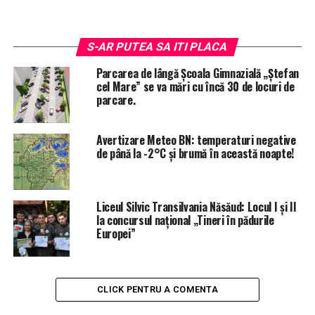
S-AR PUTEA SA ITI PLACA
ALTE ȘTIRI
STIRI
ULTIMELE STIRI
Parcarea de lângă Școala Gimnazială „Ștefan
URMEAZA
cel Mare” se va mări cu încă 30 de locuri de
De la Năsăud în Sicilia, prin Erasmus. Școala Gimnazială
parcare.
„Mihai Eminescu” a realizat activități cu parteneri din
străinătate
Avertizare Meteo BN: temperaturi negative
NU PIERDE ACESTE ȘTIRI
de până la -2°C și brumă în această noapte!
Echipa „Avântul Spermezeu”, Locul I Ia etapa județeană
a Olimpiadei Naționale a Sportului Școlar
Liceul Silvic Transilvania Năsăud: Locul I și II
la concursul național „Tineri în pădurile
Redacția Ziardetibles.ro
Europei”
CLICK PENTRU A COMENTA