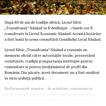
După 80 de ani de tradiție silvică, Liceul Silvic
„Transilvania” Năsăud va fi desființat – clasele vor fi
transferate la Liceul Economic Năsăud. Această hotărâre
a fost luată în urma consultării Consiliului Local Năsăud.
Liceul Silvic „Transilvania” Năsăud a transmis un
memoriu oficial către autoritățile locale, prezentând
rezultatele, tradiția și importanța instituției pentru
comunitate și pentru învățământul de profil din
România. Din păcate, acest document nu a fost analizat
în nicio ședință publică.
Performanțele noastre – în activitate, concursuri și
pregătirea viitorilor specialiști – nu au fost egalate de
niciun alt liceu tehnologic din județ și nici de alte licee
silvice din țară.