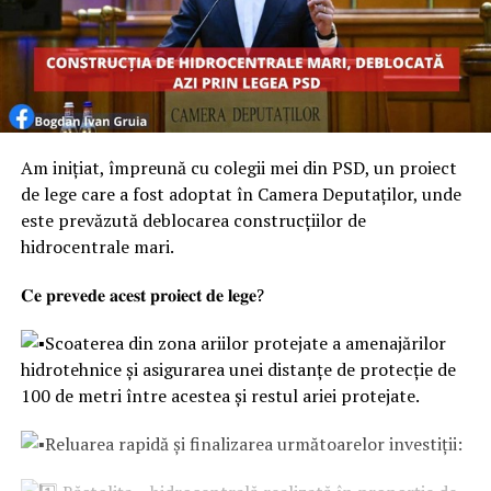
Am inițiat, împreună cu colegii mei din PSD, un proiect
de lege care a fost adoptat în Camera Deputaților, unde
este prevăzută deblocarea construcțiilor de
hidrocentrale mari.
𝐂𝐞 𝐩𝐫𝐞𝐯𝐞𝐝𝐞 𝐚𝐜𝐞𝐬𝐭 𝐩𝐫𝐨𝐢𝐞𝐜𝐭 𝐝𝐞 𝐥𝐞𝐠𝐞?
Scoaterea din zona ariilor protejate a amenajărilor
hidrotehnice și asigurarea unei distanțe de protecție de
100 de metri între acestea și restul ariei protejate.
Reluarea rapidă și finalizarea următoarelor investiții: