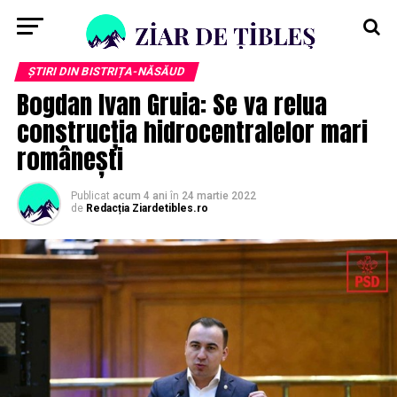
ȘTIRI DIN BISTRIȚA-NĂSĂUD
Bogdan Ivan Gruia: Se va relua
construcția hidrocentralelor mari
românești
Publicat
acum 4 ani
în
24 martie 2022
de
Redacția Ziardetibles.ro