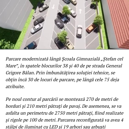
vizează printre altele pierderea PJ -lui respectiv
comasarea școlilor sub 500 de elevi, vizată fiind și școala
noastră, dorim să vă facem o prezentare a activității
noastre de a lungul timpului, menită a motiva susținerea
identității, câștigată prin trudă în decurs de 80 de ani,
respectiv a P.J. ului școlii noastre.
Liceul silvic Transilvania, singurul ,,brand educațional
verde,, din Regiunea de dezvoltare de Nord-Vest,
Parcare modernizată lângă Școala Gimnazială „Ștefan cel
împlinește în curând 80 de ani
Mare”, în spatele blocurilor 38 și 40 de pe strada General
Grigore Bălan. Prin îmbunătățirea soluției tehnice, se
Istorie și tradiție
obțin încă 30 de locuri de parcare, pe lângă cele 75 deja
atribuite.
Şcoala noastră s-a înfiinţat în anul 1946, cu denumirea
de Şcoala de Brigadieri Silvici Năsăud. Este singurul Liceu
Pe noul contur al parcării se montează 270 de metri de
silvic din Regiunea de dezvoltare de Nord-Vest și în
borduri și 210 metri pătrați de pavaj. De asemenea, se va
perspectiva regionalizării va căpăta mai multă forță. In
asfalta un perimetru de 2750 metri pătrați, fiind realizate
profilul silvic, școala noastră are în portofoliu două
și rigole pe 100 de metri. Parcarea reconfigurată va avea 4
calificări: pădurar și tehnician în silvicultură și
stâlpi de iluminat cu LED și 19 arbori sau arbuști