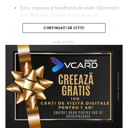
Țara, regiunea și localitatea de unde călătorește
spre România, inclusiv cele tranzitate
Localitatea și adresa de destinație în România
CONTINUAȚI SĂ CITIȚI
Mijlocul de transport cu care călătorește spre
România
PUBLICITATE
Data intrării în România
Datele minorilor însoțitori, dacă este cazul
ALTE ȘTIRI
STIRI
ULTIMELE STIRI
URMEAZA
În această seară: Expoziție de pictură și obiect la
Colibița
NU PIERDE ACESTE ȘTIRI
Spectacol de patinaj artistic în acest weekend la
Bistrița