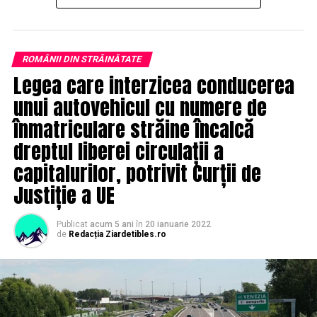
ROMÂNII DIN STRĂINĂTATE
Legea care interzicea conducerea
unui autovehicul cu numere de
înmatriculare străine încalcă
dreptul liberei circulații a
capitalurilor, potrivit Curții de
Justiție a UE
Publicat
acum 5 ani
în
20 ianuarie 2022
de
Redacția Ziardetibles.ro