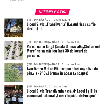
Opera poetică:
ULTIMELE STIRI
Dor de voi 
ȘTIRI DIN NĂSĂUD
acum 12 luni
Autor: iRina Coptil 

Liceul Silvic „Transilvania” Năsăud riscă să fie
desființat
Am în piept un dor cât Luna 

Din satul cu amintiri, 

ȘTIRI DIN BISTRIȚA-NĂSĂUD
acum 4 ani
Unde am văzut lumina 

Parcarea de lângă Școala Gimnazială „Ștefan cel
Mare” se va mări cu încă 30 de locuri de
Și pe dragii mei părinți... 

parcare.
Port cărarea dinspre luncă 

ȘTIRI DIN BISTRIȚA-NĂSĂUD
acum 4 ani
Avertizare Meteo BN: temperaturi negative de
Din sătucul bistrițean 

până la -2°C și brumă în această noapte!
Lacrimi curg înspre-a mea gură, 

Suspinând cu mult alean! 

ȘTIRI DIN NĂSĂUD
acum 4 ani
Liceul Silvic Transilvania Năsăud: Locul I și II la
Dragii mei s-au dus spre ceruri 

concursul național „Tineri în pădurile Europei”
Tata s-a dus prea curând 

Iară mama printre plânsuri, 
