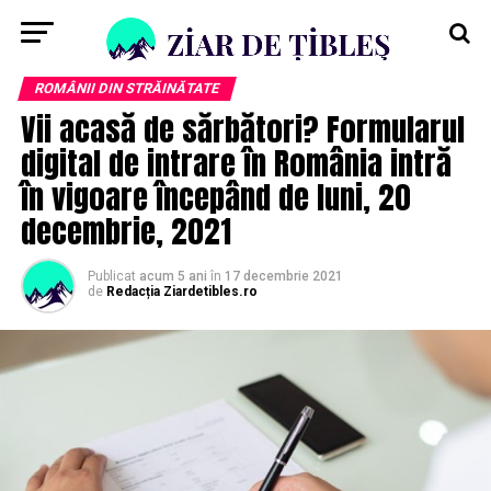
ROMÂNII DIN STRĂINĂTATE
Vii acasă de sărbători? Formularul
digital de intrare în România intră
în vigoare începând de luni, 20
decembrie, 2021
Publicat
acum 5 ani
în
17 decembrie 2021
de
Redacția Ziardetibles.ro