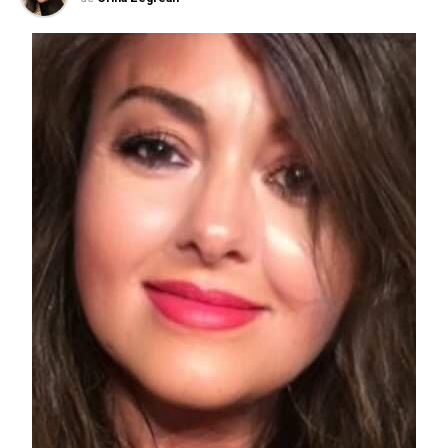
circule cu numere de înmatriculare românești pe
teritoriul italian.
Mergi la sursă pentru mai multe informații:
https://www.alvolante.it/news/auto-targa-estera-
corte-ue-boccial-italia-376300?fbclid=IwAR3TEN6vR_-
Wn1xXQ1ixKfUJRKuhlmM2b92iqGHLhSyg0aquaw8c98Emx
foto: Il Giornale di Vicenza