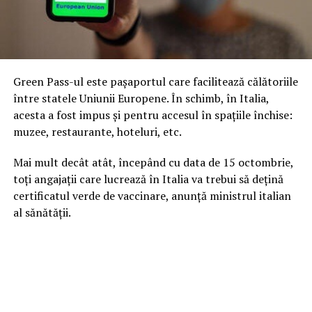
păduri cu toate soiurile de foioase, având o
floră specifică nordului țării noastre, apoi
crescând și văzând cu ochi de copil anumite
animale, din bogata faună a pădurilor
Green Pass-ul este pașaportul care facilitează călătoriile
noastre, care de altfel mi-au îmbucurat
între statele Uniunii Europene. În schimb, în Italia,
sufletul și împreună cu regatul păsărilor m-au
acesta a fost impus și pentru accesul în spațiile închise:
inspirat și încă mă inspiră cântându-le în
muzee, restaurante, hoteluri, etc.
versul meu… Nu de puține ori am descris și voi
continua să o fac, cu multă emoție trilurile
Mai mult decât atât, începând cu data de 15 octombrie,
copilăriei, adolescenței și maturității mele în
toți angajații care lucrează în Italia va trebui să dețină
balade, doine și stihuri scrise cu penița inimii
certificatul verde de vaccinare, anunță ministrul italian
din călimara naturii, într-un mod văzut și
al sănătății.
simțit doar de mine. Am făcut clasele I-VIII,
în satul meu, apoi am absolvit liceul cu profil
economic la Școala de cooperație din Bistrița.
Am început să scriu poezioare și catrene de
mică copilă, fără să am curajul să le citesc
cuiva, mă rezumam doar să recit la serbări