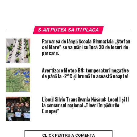
Redacția Ziardetibles.ro
S-AR PUTEA SA ITI PLACA
Parcarea de lângă Școala Gimnazială „Ștefan
cel Mare” se va mări cu încă 30 de locuri de
parcare.
Avertizare Meteo BN: temperaturi negative
de până la -2°C și brumă în această noapte!
Liceul Silvic Transilvania Năsăud: Locul I și II
la concursul național „Tineri în pădurile
Europei”
CLICK PENTRU A COMENTA