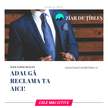
Printre doruri, suspinând- 

PUBLICITATE
A trăit în sânul vieții 

Cu respect și omenie 

Amintirea vie-a tatei, 

A purtat-o cu simbrie! 

Casa noastră mă așteaptă 

Să mă-ntorc oricând cu drag, 

Pe pereți e scris cu trudă 

,,Iubiții noști copilași”- 

Opt ați fost, cinci ați rămas 

Dragostea de frați e sfântă, 

Să trăiți sub vechiul laț- 

V-o lăsăm ca pe-o poruncă! 

Dor de noi, când casa-i goală 

CELE MAI CITITE
C-am ajuns pe ulicioară 
