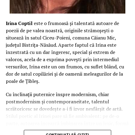
Irina Coptil
este o frumoasă și talentată autoare de
poezii de pe valea noastră, originile strămoșești o
situează în satul Ciceu-Poieni, comuna Căianu Mic,
județul Bistrița-Năsăud. Aparte faptul că Irina este
înzestrată cu un dar îngeresc, special și extrem de
valoros, acela de a exprima povești prin intermediul
versurilor, Irina este un om frumos, cu suflet blând, cu
dor de satul copilăriei și de oamenii meleagurilor de la
poale de Țibleș.
Cu înclinații puternice înspre modernism, chiar
postmodernism și contemporaneitate, talentul
scriitoricesc se dovedește a-i fi izvor nesfârșit de artă.
Stilul poetic al Irinei pare să fie ambivalent: pe de-o
parte, autoarea încearcă îmbinarea între un lexic, formă
și mesaje elevate, dar care sunt temperate imediat de
CONTINUAȚI SĂ CITIȚI