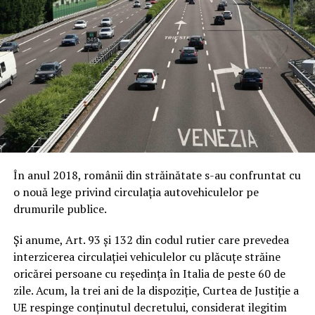
În anul 2018, românii din străinătate s-au confruntat cu
o nouă lege privind circulația autovehiculelor pe
drumurile publice.
Și anume, Art. 93 și 132 din codul rutier care prevedea
interzicerea circulației vehiculelor cu plăcuțe străine
oricărei persoane cu reședința în Italia de peste 60 de
zile. Acum, la trei ani de la dispoziție, Curtea de Justiție a
UE respinge conținutul decretului, considerat ilegitim