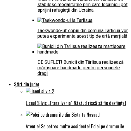
stabilesc modalitățile prin care localnicii pot
sprijini refugiații din Ucraina.
Taekwondo-ul: copiii din comuna Târlișua vor
putea experimenta acest tip de artă marțială
DE SUFLET! Bunicii din Târlișua realizează
mărțișoare handmade pentru persoanele
dragi
Știri din județ
Liceul Silvic „Transilvania” Năsăud riscă să fie desființat
Atenție! Se petrec multe accidente! Polei pe drumurile