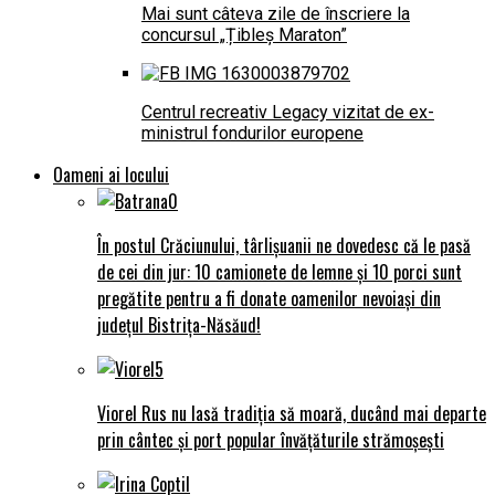
Mai sunt câteva zile de înscriere la
concursul „Țibleș Maraton”
Centrul recreativ Legacy vizitat de ex-
ministrul fondurilor europene
Oameni ai locului
În postul Crăciunului, târlișuanii ne dovedesc că le pasă
de cei din jur: 10 camionete de lemne și 10 porci sunt
pregătite pentru a fi donate oamenilor nevoiași din
județul Bistrița-Năsăud!
Viorel Rus nu lasă tradiția să moară, ducând mai departe
prin cântec și port popular învățăturile strămoșești