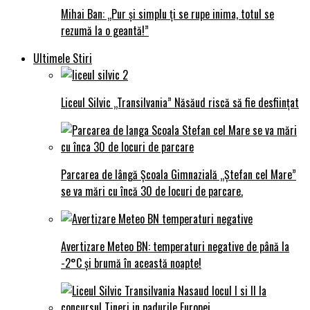
Mihai Ban: „Pur și simplu ți se rupe inima, totul se
rezumă la o geantă!”
Ultimele Stiri
Liceul Silvic „Transilvania” Năsăud riscă să fie desființat
Parcarea de lângă Școala Gimnazială „Ștefan cel Mare”
se va mări cu încă 30 de locuri de parcare.
Avertizare Meteo BN: temperaturi negative de până la
-2°C și brumă în această noapte!