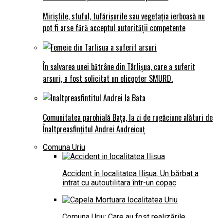
Miriștile, stuful, tufărișurile sau vegetația ierboasă nu
pot fi arse fără acceptul autorității competente
În salvarea unei bătrâne din Târlișua, care a suferit
arsuri, a fost solicitat un elicopter SMURD.
Comunitatea parohială Bața, la zi de rugăciune alături de
Înaltpreasfințitul Andrei Andreicuț
Comuna Uriu
Accident în localitatea Ilișua. Un bărbat a
intrat cu autoutilitara într-un copac
Comuna Uriu: Care au fost realizările