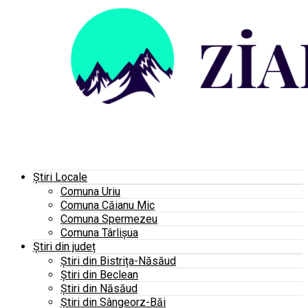
Știri Locale
Comuna Uriu
Comuna Căianu Mic
Comuna Spermezeu
Comuna Târlișua
Știri din județ
Știri din Bistrița-Năsăud
Știri din Beclean
Știri din Năsăud
Știri din Sângeorz-Băi