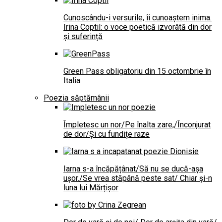
Cunoscându-i versurile, îi cunoaștem inima.
Irina Coptil: o voce poetică izvorâtă din dor
și suferință
Green Pass obligatoriu din 15 octombrie în
Italia
Poezia săptămânii
Împletesc un nor/Pe înalta zare,/Înconjurat
de dor/Și cu fundițe raze
Iarna s-a încăpățânat/Să nu se ducă-așa
ușor./Se vrea stăpână peste sat/ Chiar și-n
luna lui Mărțișor