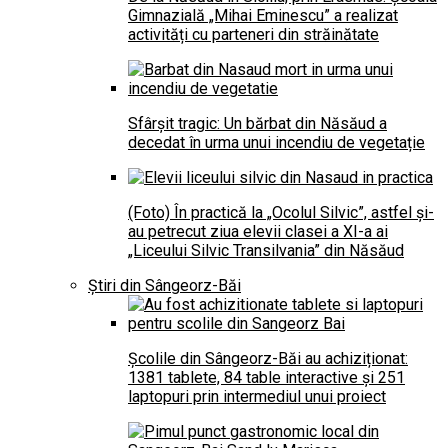
Gimnazială „Mihai Eminescu” a realizat
activități cu parteneri din străinătate
Sfârșit tragic: Un bărbat din Năsăud a
decedat în urma unui incendiu de vegetație
(Foto) În practică la „Ocolul Silvic”, astfel și-
au petrecut ziua elevii clasei a XI-a ai
„Liceului Silvic Transilvania” din Năsăud
Știri din Sângeorz-Băi
Școlile din Sângeorz-Băi au achiziționat:
1381 tablete, 84 table interactive și 251
laptopuri prin intermediul unui proiect