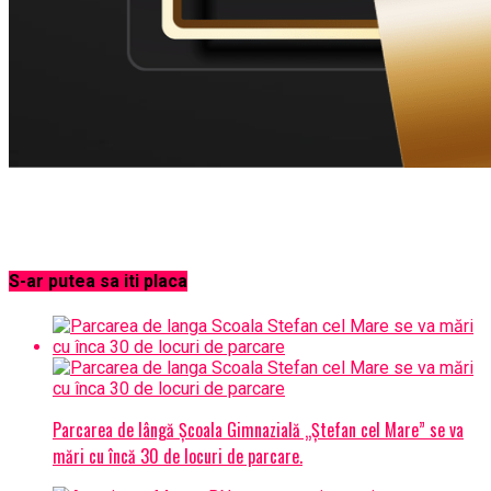
S-ar putea sa iti placa
Parcarea de lângă Școala Gimnazială „Ștefan cel Mare” se va
mări cu încă 30 de locuri de parcare.