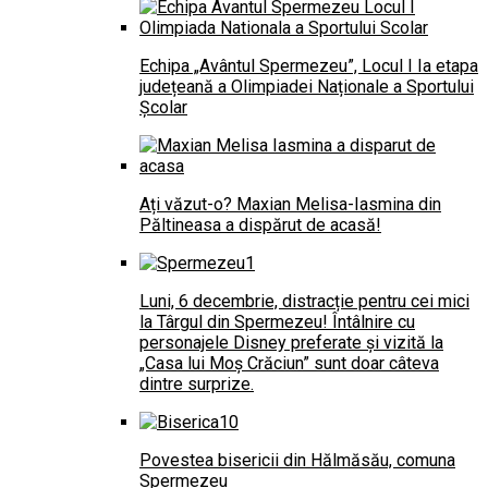
Echipa „Avântul Spermezeu”, Locul I Ia etapa
județeană a Olimpiadei Naționale a Sportului
Școlar
Ați văzut-o? Maxian Melisa-Iasmina din
Păltineasa a dispărut de acasă!
Luni, 6 decembrie, distracție pentru cei mici
la Târgul din Spermezeu! Întâlnire cu
personajele Disney preferate și vizită la
„Casa lui Moș Crăciun” sunt doar câteva
dintre surprize.
Povestea bisericii din Hălmăsău, comuna
Spermezeu