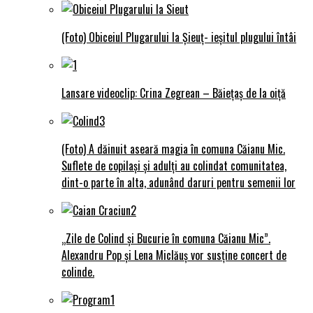
(Foto) Obiceiul Plugarului la Șieuț- ieșitul plugului întâi
Lansare videoclip: Crina Zegrean – Băiețaș de la oiță
(Foto) A dăinuit aseară magia în comuna Căianu Mic.
Suflete de copilași și adulți au colindat comunitatea,
dint-o parte în alta, adunând daruri pentru semenii lor
„Zile de Colind și Bucurie în comuna Căianu Mic”.
Alexandru Pop și Lena Miclăuș vor susține concert de
colinde.