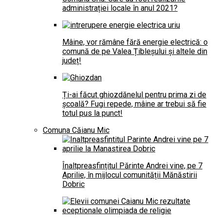
administrației locale în anul 2021?
Mâine, vor rămâne fără energie electrică: o
comună de pe Valea Țibleșului și altele din
județ!
Ți-ai făcut ghiozdănelul pentru prima zi de
școală? Fugi repede, mâine ar trebui să fie
totul pus la punct!
Comuna Căianu Mic
Înaltpreasfințitul Părinte Andrei vine, pe 7
Aprilie, în mijlocul comunității Mănăstirii
Dobric