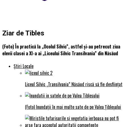
Ziar de Tibles
(Foto) În practică la „Ocolul Silvic”, astfel și-au petrecut ziua
elevii clasei a XI-a ai „Liceului Silvic Transilvania” din Năsăud
Știri Locale
Liceul Silvic „Transilvania” Năsăud riscă să fie desființat
(Foto) Inundații în mai multe sate de pe Valea Țibleșului