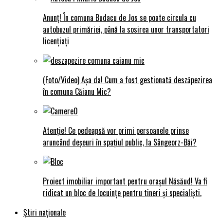
Anunț! În comuna Budacu de Jos se poate circula cu
autobuzul primăriei, până la sosirea unor transportatori
licențiați
(Foto/Video) Așa da! Cum a fost gestionată deszăpezirea
în comuna Căianu Mic?
Atenție! Ce pedeapsă vor primi persoanele prinse
aruncând deșeuri în spațiul public, la Sângeorz-Băi?
Proiect imobiliar important pentru orașul Năsăud! Va fi
ridicat un bloc de locuințe pentru tineri și specialiști.
Știri naționale