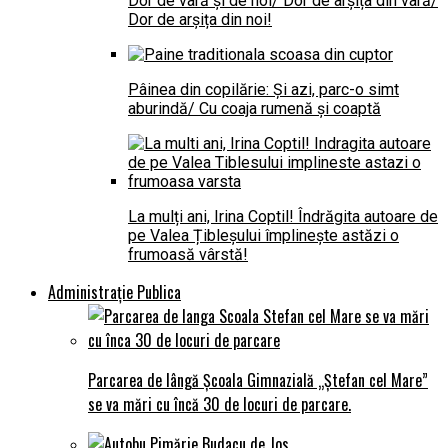
Dor de vară și de noi/ Dor de arșița din vară/
Dor de arșița din noi!
Pâinea din copilărie: Și azi, parc-o simt
aburindă/ Cu coaja rumenă și coaptă
La mulți ani, Irina Coptil! Îndrăgita autoare de
pe Valea Țibleșului împlinește astăzi o
frumoasă vârstă!
Administrație Publica
Parcarea de lângă Școala Gimnazială „Ștefan cel Mare”
se va mări cu încă 30 de locuri de parcare.