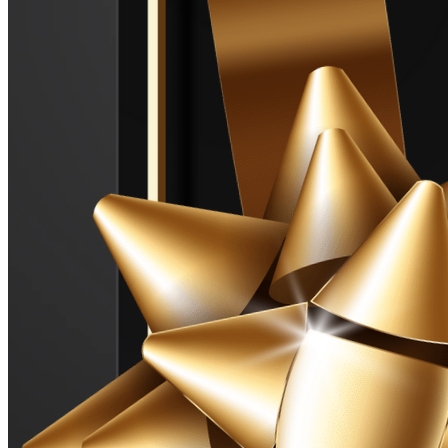
Alte Știri
stiri
ultimele stiri
Urmeaza
Extensia Bistrița a Universității Tehnice din Cluj-Napoca are acum cel
mai modern și primitor sediu pentru studenți și profesori
Nu pierde aceste știri
Șoferii bistrițeni au format cozi interminabile până la stațiile de
alimentare cu carburant
Crina Zegrean
Crina Zegrean este absolventă a Facultății de Litere,
Universitatea Babeș Bolyai, din Cluj-Napoca. În prezent își