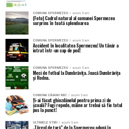
COMUNA SPERMEZEU
acum 5 ani
(Foto) Cadrul natural al comunei Spermezeu
surprins în toată splendoarea
COMUNA SPERMEZEU
acum 5 ani
Accident în localitatea Spermezeu! Un tânăr a
intrat într-un cap de pod!
COMUNA SPERMEZEU
acum 5 ani
Meci de fotbal la Dumbrăvița. Joacă Dumbrăvița
și Rodna.
COMUNA CĂIANU MIC
acum 5 ani
Ți-ai făcut ghiozdănelul pentru prima zi de
școală? Fugi repede, mâine ar trebui să fie totul
pus la punct!
ULTIMELE STIRI
acum 5 ani
„Târgul de țară” de la Spermezeu adună în