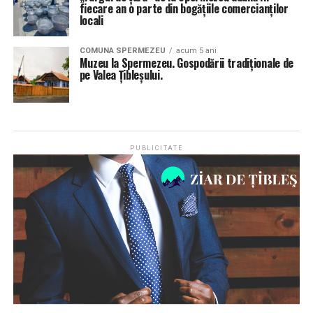
fiecare an o parte din bogățiile comercianților
locali
COMUNA SPERMEZEU
acum 5 ani
Muzeu la Spermezeu. Gospodării tradiționale de
pe Valea Țibleșului.
PUBLICITATE