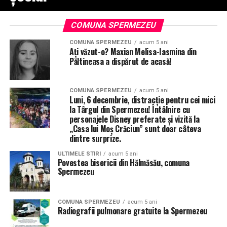
COMUNA SPERMEZEU
COMUNA SPERMEZEU
acum 5 ani
Ați văzut-o? Maxian Melisa-Iasmina din
Păltineasa a dispărut de acasă!
COMUNA SPERMEZEU
acum 5 ani
Luni, 6 decembrie, distracție pentru cei mici
la Târgul din Spermezeu! Întâlnire cu
personajele Disney preferate și vizită la
„Casa lui Moș Crăciun” sunt doar câteva
dintre surprize.
ULTIMELE STIRI
acum 5 ani
Povestea bisericii din Hălmăsău, comuna
Spermezeu
COMUNA SPERMEZEU
acum 5 ani
Radiografii pulmonare gratuite la Spermezeu