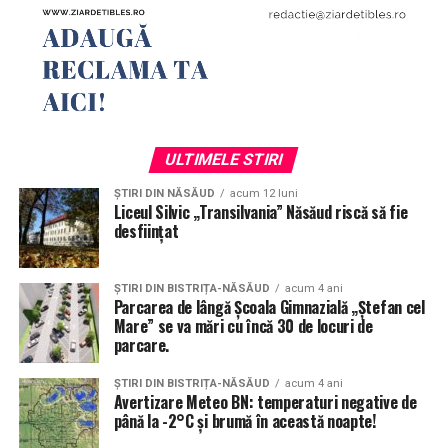
ULTIMELE STIRI
ȘTIRI DIN NĂSĂUD
acum 12 luni
Liceul Silvic „Transilvania” Năsăud riscă să fie
desființat
ȘTIRI DIN BISTRIȚA-NĂSĂUD
acum 4 ani
Parcarea de lângă Școala Gimnazială „Ștefan cel
Mare” se va mări cu încă 30 de locuri de
parcare.
ȘTIRI DIN BISTRIȚA-NĂSĂUD
acum 4 ani
Avertizare Meteo BN: temperaturi negative de
până la -2°C și brumă în această noapte!