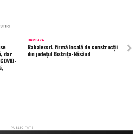
STIRI
URMEAZA
 se
Rakalexsrl, firmă locală de construcții
, dar
din județul Bistrița-Năsăud
 COVID-
ă,
PUBLICITATE