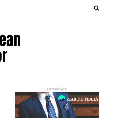
lean
or
PUBLICITATE