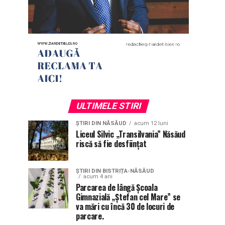
ULTIMELE STIRI
ȘTIRI DIN NĂSĂUD
acum 12 luni
Liceul Silvic „Transilvania” Năsăud
riscă să fie desființat
ȘTIRI DIN BISTRIȚA-NĂSĂUD
acum 4 ani
Parcarea de lângă Școala
Gimnazială „Ștefan cel Mare” se
va mări cu încă 30 de locuri de
parcare.