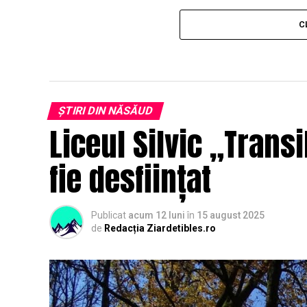
C
ȘTIRI DIN NĂSĂUD
Liceul Silvic „Trans
fie desființat
Publicat
acum 12 luni
în
15 august 2025
de
Redacția Ziardetibles.ro