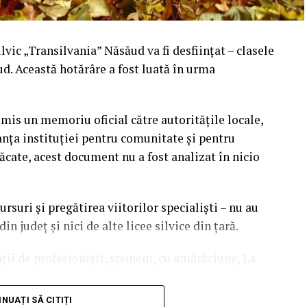
ilvic „Transilvania” Năsăud va fi desființat – clasele
ud. Această hotărâre a fost luată în urma
smis un memoriu oficial către autoritățile locale,
anța instituției pentru comunitate și pentru
cate, acest document nu a fost analizat în nicio
rsuri și pregătirea viitorilor specialiști – nu au
in județ și nici de alte licee silvice din țară.
ții de profesioniști, spunem, cu amărăciune, La
NUAȚI SĂ CITIȚI