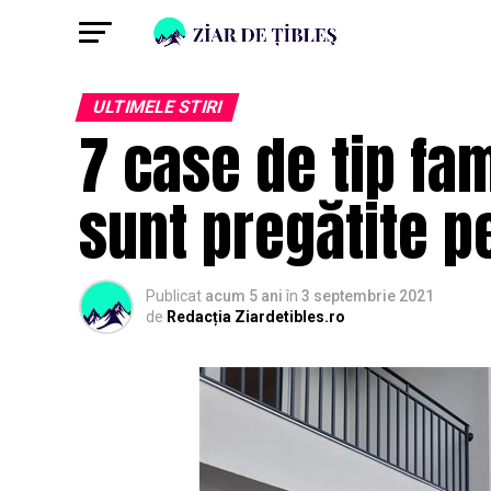
ULTIMELE STIRI
7 case de tip fam
sunt pregătite p
Publicat
acum 5 ani
în
3 septembrie 2021
de
Redacția Ziardetibles.ro