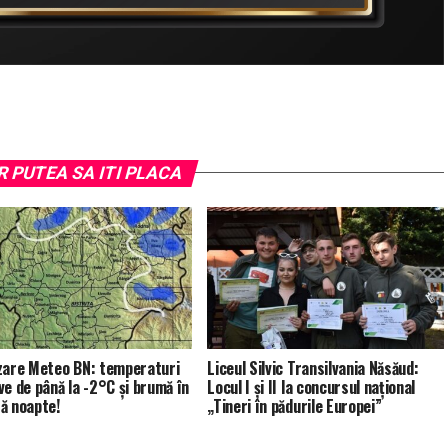
R PUTEA SA ITI PLACA
zare Meteo BN: temperaturi
Liceul Silvic Transilvania Năsăud:
ve de până la -2°C și brumă în
Locul I și II la concursul național
ă noapte!
„Tineri în pădurile Europei”