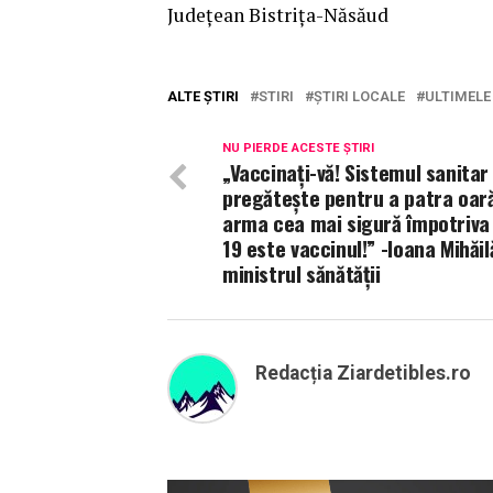
Județean Bistrița-Năsăud
ALTE ȘTIRI
STIRI
ȘTIRI LOCALE
ULTIMELE 
NU PIERDE ACESTE ȘTIRI
„Vaccinați-vă! Sistemul sanitar
pregătește pentru a patra oară
arma cea mai sigură împotriva
19 este vaccinul!” -Ioana Mihăil
ministrul sănătății
Redacția Ziardetibles.ro