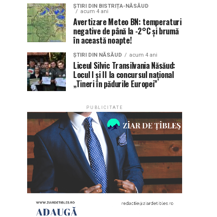
ȘTIRI DIN BISTRIȚA-NĂSĂUD
acum 4 ani
Avertizare Meteo BN: temperaturi
negative de până la -2°C și brumă
în această noapte!
ȘTIRI DIN NĂSĂUD
acum 4 ani
Liceul Silvic Transilvania Năsăud:
Locul I și II la concursul național
„Tineri în pădurile Europei”
PUBLICITATE