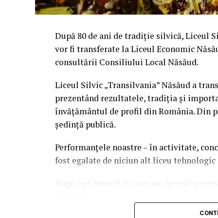
După 80 de ani de tradiție silvică, Liceul S
vor fi transferate la Liceul Economic Năsă
consultării Consiliului Local Năsăud.
Liceul Silvic „Transilvania” Năsăud a tran
prezentând rezultatele, tradiția și import
învățământul de profil din România. Din pă
ședință publică.
Performanțele noastre – în activitate, concu
fost egalate de niciun alt liceu tehnologic d
După opt decenii în care am format genera
revedere!
CONTI