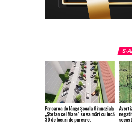
S-A
Parcarea de lângă Școala Gimnazială
Averti
„Ștefan cel Mare” se va mări cu încă
negati
30 de locuri de parcare.
aceast