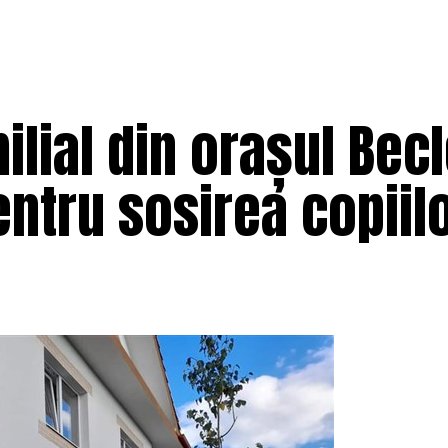
ilial din orașul Bec
entru sosirea copiil