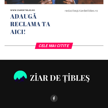
permanentă a școlii noastre de a oferi posibilitatea
elevilor să se dezvolte personal, să capete pe lângă
competențe silvice europene și competețe de
comunicare într-o limbă de circulație internațională, în
contextul unei case europene comune. Noi nu spunem
vorbe goale, chiar pregătim cetățeni europeni!Iată
câteva din reperele care de a lungul timpului au dat
identitate, consistență și notorietate Liceului silvic
CELE MAI CITITE
Transilvana și-l califică pentru a rămâne cu
personalitate juridică în viitor. Pierderea acesteia ar
duce în primul rând la pierderea brandului regional
,,Școala silvică de la Năsăud,, și a adus în egală măsură
orașului Năsăud și județului Bistrița -Năsăud
recunoaștere europeană cum puține licee tehnologice
au făcut-o.
Rezultate la Proiecte școlare și Concursuri naționale
În fiecare an elevii școlii noastre au avut rezultate foarte