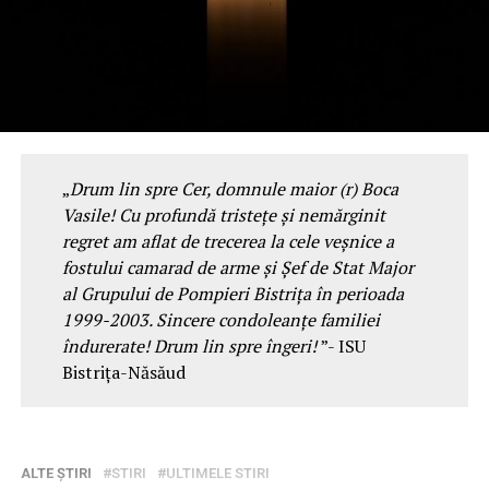
„
Drum lin spre Cer, domnule maior (r) Boca
Vasile! Cu profundă tristețe și nemărginit
regret am aflat de trecerea la cele veșnice a
fostului camarad de arme și Șef de Stat Major
al Grupului de Pompieri Bistrița în perioada
1999-2003. Sincere condoleanțe familiei
îndurerate! Drum lin spre îngeri!
”- ISU
Bistrița-Năsăud
ALTE ȘTIRI
STIRI
ULTIMELE STIRI