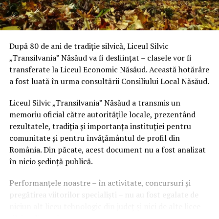
După 80 de ani de tradiție silvică, Liceul Silvic
„Transilvania” Năsăud va fi desființat – clasele vor fi
transferate la Liceul Economic Năsăud. Această hotărâre
a fost luată în urma consultării Consiliului Local Năsăud.
Liceul Silvic „Transilvania” Năsăud a transmis un
memoriu oficial către autoritățile locale, prezentând
rezultatele, tradiția și importanța instituției pentru
comunitate și pentru învățământul de profil din
România. Din păcate, acest document nu a fost analizat
în nicio ședință publică.
Performanțele noastre – în activitate, concursuri și
pregătirea viitorilor specialiști – nu au fost egalate de
niciun alt liceu tehnologic din județ și nici de alte licee
silvice din țară.