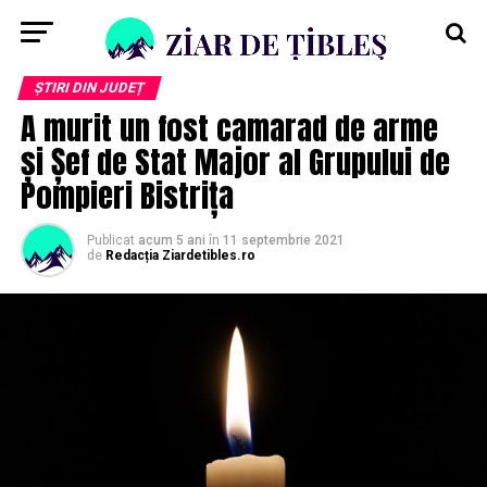
ȘTIRI DIN JUDEȚ
A murit un fost camarad de arme
și Șef de Stat Major al Grupului de
Pompieri Bistrița
Publicat
acum 5 ani
în
11 septembrie 2021
de
Redacția Ziardetibles.ro