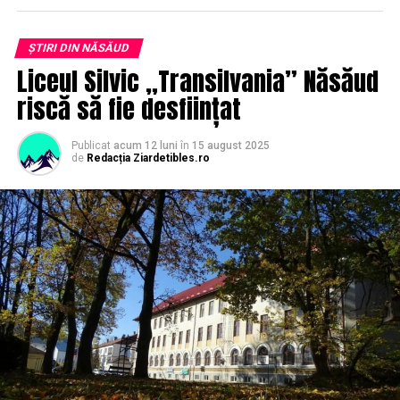
ȘTIRI DIN NĂSĂUD
Liceul Silvic „Transilvania” Năsăud
riscă să fie desființat
Publicat
acum 12 luni
în
15 august 2025
de
Redacția Ziardetibles.ro