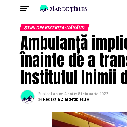
ȘTIRI DIN BISTRIȚA-NĂSĂUD
Ambulanță implic
înainte de a tra
Institutul Inimii
Publicat
acum 4 ani
în
8 februarie 2022
de
Redacția Ziardetibles.ro