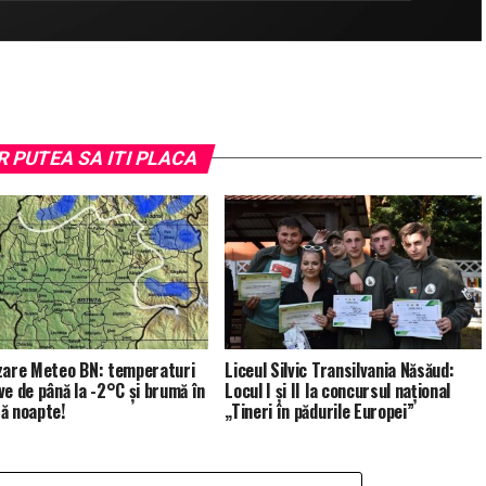
R PUTEA SA ITI PLACA
zare Meteo BN: temperaturi
Liceul Silvic Transilvania Năsăud:
ve de până la -2°C și brumă în
Locul I și II la concursul național
ă noapte!
„Tineri în pădurile Europei”