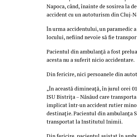
Napoca, când, înainte de sosirea la d
accident cu un autoturism din Cluj-N
În urma accidentului, un paramedic a f
locului, nefiind nevoie să fie transport
Pacientul din ambulanță a fost preluat
acesta nu a suferit nicio accidentare.
Din fericire, nici persoanele din auto
„În această dimineață, în jurul orei 
ISU Bistrița – Năsăud care transporta 
implicat într-un accident rutier minor
destinație. Pacientul din ambulanța S
transportat la Institutul Inimii.
Din fericire, pacientul asistat în am