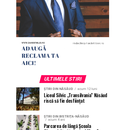
ULTIMELE STIRI
ȘTIRI DIN NĂSĂUD
acum 12 luni
Liceul Silvic „Transilvania” Năsăud
riscă să fie desființat
ȘTIRI DIN BISTRIȚA-NĂSĂUD
acum 4 ani
Parcarea de lângă Școala