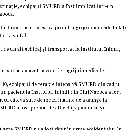
estinație, echipajul SMURD a fost implicat într-un
apoca.
ost rănit ușor, acesta a primit îngrijiri medicale la fața
at la spital.
 de un alt echipaj și transportat la Institutul Inimii,
turism nu au avut nevoie de îngrijiri medicale.
01.40, echipajul de terapie intensivă SMURD din cadrul
un pacient la Institutul Inimii din Cluj Napoca a fost
, cu câteva sute de metri înainte de a ajunge la
MURD a fost preluat de alt echipaj medical și
bulanța SMURD nu a fost rănit în urma accidentului. În