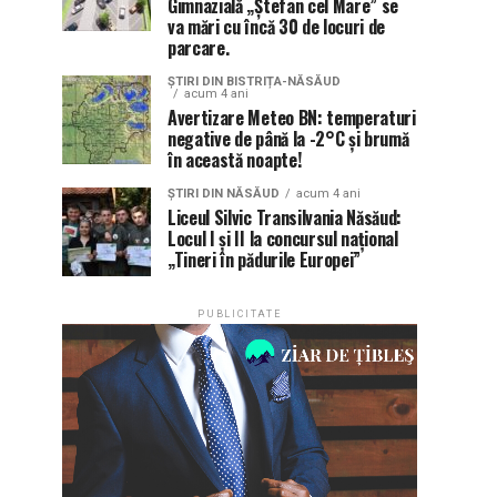
Gimnazială „Ștefan cel Mare” se
va mări cu încă 30 de locuri de
parcare.
ȘTIRI DIN BISTRIȚA-NĂSĂUD
acum 4 ani
Avertizare Meteo BN: temperaturi
negative de până la -2°C și brumă
în această noapte!
ȘTIRI DIN NĂSĂUD
acum 4 ani
Liceul Silvic Transilvania Năsăud:
Locul I și II la concursul național
„Tineri în pădurile Europei”
PUBLICITATE