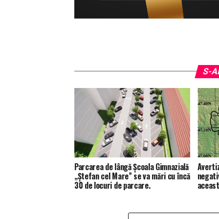
S-A
Parcarea de lângă Școala Gimnazială
Averti
„Ștefan cel Mare” se va mări cu încă
negati
30 de locuri de parcare.
aceast