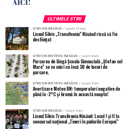
ULTIMELE STIRI
ȘTIRI DIN NĂSĂUD
acum 12 luni
Liceul Silvic „Transilvania” Năsăud riscă să fie
desființat
ȘTIRI DIN BISTRIȚA-NĂSĂUD
acum 4 ani
Parcarea de lângă Școala Gimnazială „Ștefan cel
Mare” se va mări cu încă 30 de locuri de
parcare.
ȘTIRI DIN BISTRIȚA-NĂSĂUD
acum 4 ani
Avertizare Meteo BN: temperaturi negative de
până la -2°C și brumă în această noapte!
ȘTIRI DIN NĂSĂUD
acum 4 ani
Liceul Silvic Transilvania Năsăud: Locul I și II la
concursul național „Tineri în pădurile Europei”