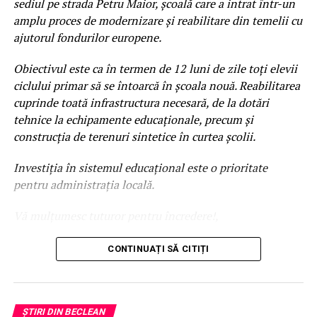
sediul pe strada Petru Maior, școală care a intrat într-un
amplu proces de modernizare și reabilitare din temelii cu
ajutorul fondurilor europene.
Obiectivul este ca în termen de 12 luni de zile toți elevii
ciclului primar să se întoarcă în școala nouă. Reabilitarea
cuprinde toată infrastructura necesară, de la dotări
tehnice la echipamente educaționale, precum și
construcția de terenuri sintetice în curtea școlii.
Investiția în sistemul educațional este
o prioritate
pentru administrația
locală.
Vă mulțumesc tuturor pentru încredere!,
informează Nicolae Moldovan,
CONTINUAȚI SĂ CITIȚI
primarul orașului Beclean
ȘTIRI DIN BECLEAN