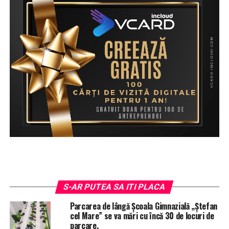
Senzația mea de la finalul întâlnirii a fost că mai avem o
șansă să redevenim ceea ce am fost cândva și mai mult
decât atât. De luat aminte, și pentru decidenții politici și
pentru Casa Regală!”
– Adrian Cherhaț
S-AR PUTEA SA ITI PLACA
Parcarea de lângă Școala Gimnazială „Ștefan
<
>
cel Mare” se va mări cu încă 30 de locuri de
parcare.