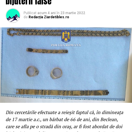
bijuterii false
ALTE ȘTIRI
STIRI
ULTIMELE STIRI
Publicat
acum 4 ani
în
23 martie 2022
de
Redacția Ziardetibles.ro
URMEAZA
Doliu în familia Matildei Pascal Cojocărița
NU PIERDE ACESTE ȘTIRI
Lista școlilor din județ care își schimbă activitatea în
mediul online
Redacția Ziardetibles.ro
Din cercetările efectuate a reieșit faptul că, în dimineața
de 17 martie a.c., un bărbat de 66 de ani, din Beclean,
care se afla pe o stradă din oraș, ar fi fost abordat de doi