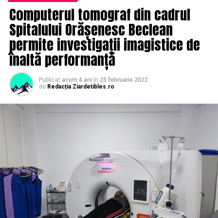
Computerul tomograf din cadrul
Spitalului Orășenesc Beclean
permite investigații imagistice de
înaltă performanță
Publicat
acum 4 ani
în
25 februarie 2022
de
Redacția Ziardetibles.ro