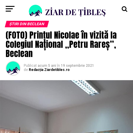
ȘTIRI DIN BECLEAN
(F0T0) Prințul Nicolae în vizită la
Colegiul Național „Petru Rareș”,
Beclean
Publicat
acum 5 ani
în
19 septembrie 2021
de
Redacția Ziardetibles.ro