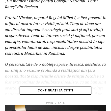
„
Un moment istoric pentru Colegiul Național “Petru
Rareș” din Beclean…
Prințul Nicolae, nepotul Regelui Mihai I, a fost prezent în
mijlocul nostru într-o vizită privată. Timp de doua ore
am discutat împreună cu colegii profesori și alți invitați
despre diverse teme de interes social și național, precum
educația, voluntariatul, responsabilitatea noastră în fața
provocărilor lumii de azi… inclusiv despre posibilitatea
restaurării Monarhiei în România.
O personalitate de o noblețe aparte, firească, deschisă, cu
un simț și o viziune profundă a realităților din țara
noastră. Toate răspunsurile oferite de prințul Nicolae au
fost extraordinar de echilibrate și realiste, cu un bun simț
aparte. Îndrăznesc să spun că, dacă vreodată prin voința
CONTINUAȚI SĂ CITIȚI
naționala sau politică, se va restaura Monarhia, va fi un
Rege foarte potrivit pentru România. Iar țara noastră va
PUBLICITATE
renaște într-o nouă perspectivă.