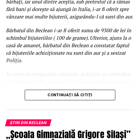
bărbați, iar unul dintre aceștia, sub pretextul că a rămas
fără bani și dorește să ajungă în Italia, i-ar fi oferit spre
vânzare mai multe bijuterii, asigurându-l că sunt din aur.
Bărbatul din Beclean i-ar fi oferit suma de 9300 de lei în
schimbul bijuteriilor ( 100 de grame). Ulterior, ajuns la o
casă de amanet, bărbatul din Beclean a constatat faptul
că bijuteriile achiziționate nu sunt din aur și a sesizat
Poliția.
În urma investigațiilor efectuate, polițiștii au identificat
doi bărbați de 30, respectiv 32 de ani, ambii din județul
Vâlcea și au recuperat în totalitate prejudiciul, urmând a
CONTINUAȚI SĂ CITIȚI
fi restituit păgubitului. Cei doi au fost reținuți pentru 24
de ore, iar în cursul zilei de astăzi, vor fi prezentați
Parchetului de pe lângă Judecătoria Beclean, în vederea
dispunerii unor măsuri preventive.
ȘTIRI DIN BECLEAN
„Școala Gimnazială Grigore Silași”
Cercetările în acest caz sunt continuate de polițiștii de la