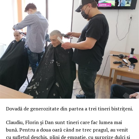
For a Better Inclusion in Schools-Erasmus plus
KA229
și prof. Forai Gabriela.
Activități desfășurate de elevi în
cadrul ABIS- Against Bullying For a
Better Inclusion in Schools?
crearea de scenarii anti-bullying de tipul: ”be
assertive, not agressive”, ”foster empathy”,”anti-
bullying scenarios”;
vizite culturale în Cefalu, oraș din regiunea Sicilia;
vizite în orașul Palermo;
Dovadă de generozitate din partea a trei tineri bistrițeni.
crearea de ateliere : ”anti-bullying puppet show”,
”anti-bullying games exhibition”.
Claudiu, Florin și Dan sunt tineri care fac lumea mai
bună. Pentru a doua oară când ne trec pragul, au venit
La finalul șederii elevilor „Scolii Profesionale din
cu sufletul deschis, plini de empatie, cu surprize dulci și
Târlișua” în regiunea Sicilia din Italia, fiecare dintre ei au