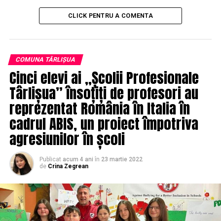
ALTE ȘTIRI
STIRI
ULTIMELE STIRI
CLICK PENTRU A COMENTA
URMEAZA
La Spitalul Județean de Urgență Bistrița au fost aduse
aparate de radiologie mobile
COMUNA TÂRLIȘUA
NU PIERDE ACESTE ȘTIRI
Cinci elevi ai „Școlii Profesionale
(Poezie)„Zi de iarnă”: Fulgi de omăt cernuți din cer/ de
cu zori prăvăliți neîncetat…
Târlișua” însoțiți de profesori au
reprezentat România în Italia în
cadrul ABIS, un proiect împotriva
Redacția Ziardetibles.ro
agresiunilor în școli
Publicat
acum 4 ani
în
23 martie 2022
de
Crina Zegrean