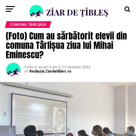
COMUNA TÂRLIȘUA
(Foto) Cum au sărbătorit elevii din
comuna Târlișua ziua lui Mihai
Eminescu?
Publicat
acum 5 ani
în
15 ianuarie 2022
de
Redacția Ziardetibles.ro