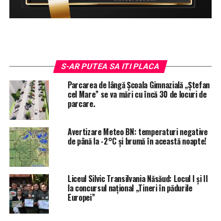
<
>
S-AR PUTEA SA ITI PLACA
Parcarea de lângă Școala Gimnazială „Ștefan
cel Mare” se va mări cu încă 30 de locuri de
parcare.
Avertizare Meteo BN: temperaturi negative
de până la -2°C și brumă în această noapte!
Liceul Silvic Transilvania Năsăud: Locul I și II
la concursul național „Tineri în pădurile
Europei”