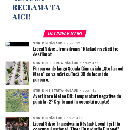
ULTIMELE STIRI
ȘTIRI DIN NĂSĂUD
acum 12 luni
Liceul Silvic „Transilvania” Năsăud riscă să fie
desființat
ȘTIRI DIN BISTRIȚA-NĂSĂUD
acum 4 ani
Parcarea de lângă Școala Gimnazială „Ștefan cel
Mare” se va mări cu încă 30 de locuri de
parcare.
ȘTIRI DIN BISTRIȚA-NĂSĂUD
acum 4 ani
Avertizare Meteo BN: temperaturi negative de
până la -2°C și brumă în această noapte!
ȘTIRI DIN NĂSĂUD
acum 4 ani
Liceul Silvic Transilvania Năsăud: Locul I și II la
concursul național „Tineri în pădurile Europei”