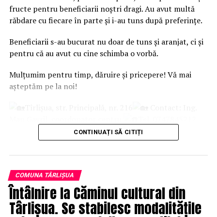
fructe pentru beneficiarii noștri dragi. Au avut multă
primit feedback din partea reprezentanților proiectului
răbdare cu fiecare în parte și i-au tuns după preferințe.
și diplome de participare.
Mesaj din partea echipei
Beneficiarii s-au bucurat nu doar de tuns și aranjat, ci şi
pentru că au avut cu cine schimba o vorbă.
coordonatoare despre importanța
Mulțumim pentru timp, dăruire și pricepere! Vă mai
participării elevilor la astfel de
așteptăm pe la noi!
proiecte care implică interacțiunea
Tîrlișua, str. Principală, nr. 216
Contact: Ing.
elevilor români cu alți elevi străini:
Man Gavril, coordonator centru
Tel. 0747845212
CONTINUAȚI SĂ CITIȚI
Centrul Rezidențial Sf. Filaret cel Milostiv
„Felicitări, elevi minunați! Recomandarea noastră este să
participați la cât mai multe proiecte Erasmus. E șansa
voastră să cunoașteți oameni faini, să vă faceți prietenii
COMUNA TÂRLIȘUA
pe viață; pe lângă toate activitățile interesante la care
Întâlnire la Căminul cultural din
puteți participa”, transmit cadrele didactice.
Târlișua. Se stabilesc modalitățile