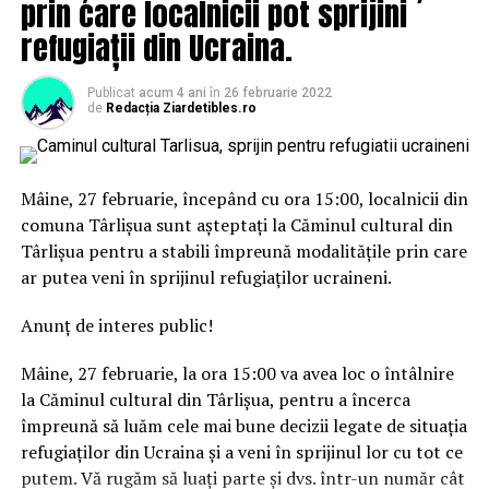
prin care localnicii pot sprijini
refugiații din Ucraina.
Publicat
acum 4 ani
în
26 februarie 2022
de
Redacția Ziardetibles.ro
Mâine, 27 februarie, începând cu ora 15:00, localnicii din
comuna Târlișua sunt așteptați la Căminul cultural din
Târlișua pentru a stabili împreună modalitățile prin care
ar putea veni în sprijinul refugiaților ucraineni.
Anunț de interes public!
Mâine, 27 februarie, la ora 15:00 va avea loc o întâlnire
la Căminul cultural din Târlișua, pentru a încerca
împreună să luăm cele mai bune decizii legate de situația
refugiaților din Ucraina și a veni în sprijinul lor cu tot ce
putem. Vă rugăm să luați parte și dvs. într-un număr cât