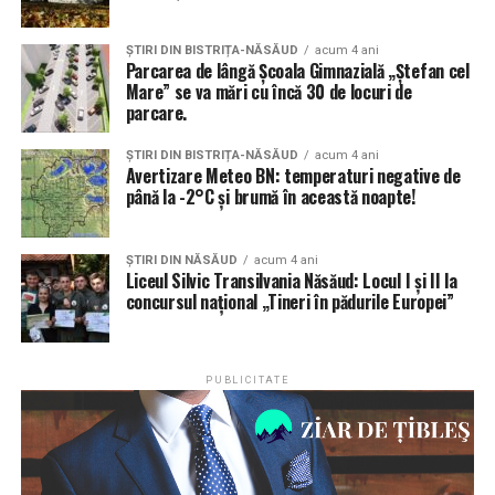
puțin la nivel județean
ȘTIRI DIN BISTRIȚA-NĂSĂUD
acum 4 ani
– Școala noastră este fondatoarea Asociației Școlilor
Parcarea de lângă Școala Gimnazială „Ștefan cel
Mare” se va mări cu încă 30 de locuri de
Verzi din România (de silvicultură, agricultură și mediu)
parcare.
Europea România , afiliată la asociația școlilor verzi
europene Europea Europa.Această asociație are un site
ȘTIRI DIN BISTRIȚA-NĂSĂUD
acum 4 ani
propriu, creat și administrat tot de Liceul silvic
Avertizare Meteo BN: temperaturi negative de
până la -2°C și brumă în această noapte!
Transilvania
– Liceul silvic Transilvania Năsăud are Acredidare
ȘTIRI DIN NĂSĂUD
acum 4 ani
Erasmus din anul 2020, fiind printre primele Acreditări
Liceul Silvic Transilvania Năsăud: Locul I și II la
Erasmus din județul Bistrița -Năsăud
concursul național „Tineri în pădurile Europei”
– Sub egida Europea Europa se organizează anual
Concursul European de competențe în silvicultură,
PUBLICITATE
școala noastră având 4 participări, 2 cu rezultate
notabile, care ne au înscris definitiv în elita școlilor
silvice europeneCele prezentate reflectă preocuparea
permanentă a școlii noastre de a oferi posibilitatea