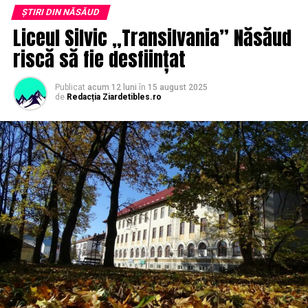
ȘTIRI DIN NĂSĂUD
Liceul Silvic „Transilvania” Năsăud
riscă să fie desființat
Publicat
acum 12 luni
în
15 august 2025
de
Redacția Ziardetibles.ro