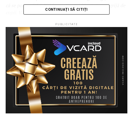
că se poate altfel. Fiți încrezători și liberi și aveți grijă de
CONTINUAȚI SĂ CITIȚI
copii. Vă mulțumesc!”
PUBLICITATE
ALTE ȘTIRI
STIRI
ULTIMELE STIRI
URMEAZA
Părintele Părăscan Stelian de la Parohia ortodoxă
Livezile s-a stins din viață la vârsta de 50 de ani
NU PIERDE ACESTE ȘTIRI
Se anunță modificări în Parcul „Regele Mihai I”:
instalarea unor aparate de fitness și a unei trambuline
bungee sunt doar câteva exemple
Redacția Ziardetibles.ro