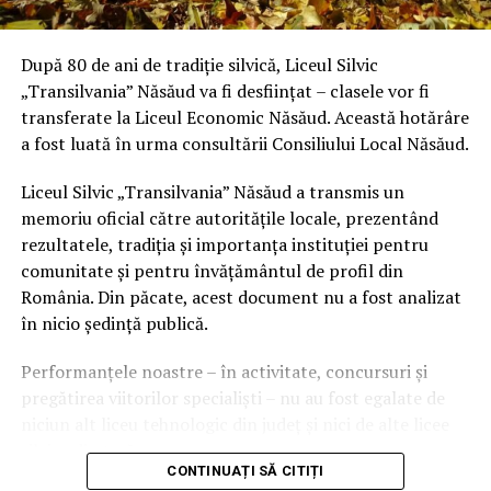
După 80 de ani de tradiție silvică, Liceul Silvic
„Transilvania” Năsăud va fi desființat – clasele vor fi
transferate la Liceul Economic Năsăud. Această hotărâre
a fost luată în urma consultării Consiliului Local Năsăud.
Liceul Silvic „Transilvania” Năsăud a transmis un
memoriu oficial către autoritățile locale, prezentând
rezultatele, tradiția și importanța instituției pentru
comunitate și pentru învățământul de profil din
România. Din păcate, acest document nu a fost analizat
în nicio ședință publică.
Performanțele noastre – în activitate, concursuri și
pregătirea viitorilor specialiști – nu au fost egalate de
niciun alt liceu tehnologic din județ și nici de alte licee
silvice din țară.
CONTINUAȚI SĂ CITIȚI