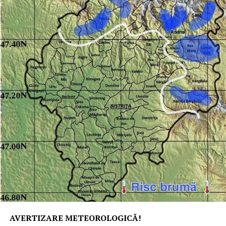
cineva despre Liceul silvic de la Năsăud și să nu fi auzit
de el. O parte din absolvenți au continuat studiile și au
devenit ingineri, șefi de ocoale silvice sau direcții silvice
în județul nostru sau în județele învecinateDin dorința
de a întâmpina nevoile de formare locale și zonale ale
tinerilor, școala noastră și-a diversificat în oferta
educațională cu încă 2 calificări, alături de cele silvice și
anume tehnician în protecția și calitatea mediului la
nivel liceal și operator fabricarea și prelucrarea
polimerilor, cea din urmă la solicitarea agenților
economici de profil din NăsăudRepere de excelență și
profesionalism
– În anul 1997 am fost singura școală silvică din
România nominalizată ca școală de resurse în cadrul
primului Proiect PHARE din România, profesorii de
silvicultură fiind autori de Standarde ocupaționale și
Programe școlare pentru calificările silvice
AVERTIZARE METEOROLOGICĂ!