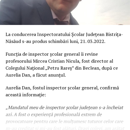
La conducerea Inspectoratului Școlar Județean Bistrița-
Năsăud s-au produs schimbări luni, 21. 03.2022.
Funcția de inspector școlar general îi revine
profesorului Mircea Cristian Nicula, fost director al
Colegului Național „Petru Rareș” din Beclean, după ce
Aurelia Dan, a făcut anunțul.
Aurelia Dan, fostul inspector școlar general, confirmă
această informație:
„Mandatul meu de inspector școlar județean s-a încheiat
azi. A fost o experiență profesională extrem de
provocatoare pentru care le mulțumesc tuturor celor care
m-au creditat și mi-au fost alături. Dragi colegi, am arătat