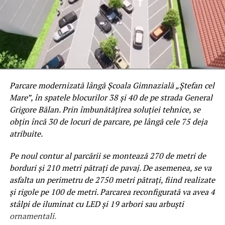
noastră, dorim să vă facem o prezentare a activității
noastre de a lungul timpului, menită a motiva susținerea
identității, câștigată prin trudă în decurs de 80 de ani,
respectiv a P.J. ului școlii noastre.
Liceul silvic Transilvania, singurul ,,brand educațional
verde,, din Regiunea de dezvoltare de Nord-Vest,
Parcare modernizată lângă Școala Gimnazială „Ștefan cel
împlinește în curând 80 de ani
Mare”, în spatele blocurilor 38 și 40 de pe strada General
Grigore Bălan. Prin îmbunătățirea soluției tehnice, se
Istorie și tradiție
obțin încă 30 de locuri de parcare, pe lângă cele 75 deja
atribuite.
Şcoala noastră s-a înfiinţat în anul 1946, cu denumirea
de Şcoala de Brigadieri Silvici Năsăud. Este singurul Liceu
Pe noul contur al parcării se montează 270 de metri de
silvic din Regiunea de dezvoltare de Nord-Vest și în
borduri și 210 metri pătrați de pavaj. De asemenea, se va
perspectiva regionalizării va căpăta mai multă forță. In
asfalta un perimetru de 2750 metri pătrați, fiind realizate
profilul silvic, școala noastră are în portofoliu două
și rigole pe 100 de metri. Parcarea reconfigurată va avea 4
calificări: pădurar și tehnician în silvicultură și
stâlpi de iluminat cu LED și 19 arbori sau arbuști
exploatări forestiere. De asemenea, avem și curs de
ornamentali.
calificare adulților, meseria pădurar. Cu certificatele de