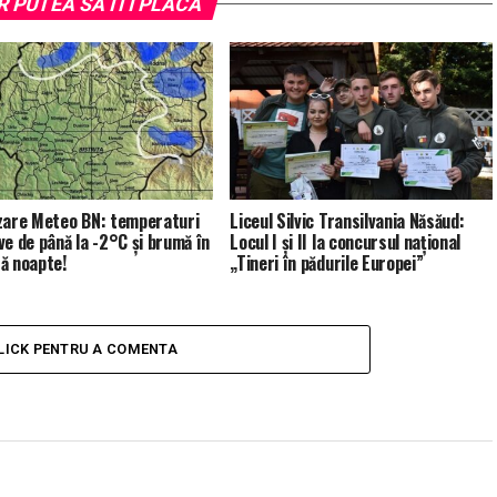
R PUTEA SA ITI PLACA
zare Meteo BN: temperaturi
Liceul Silvic Transilvania Năsăud:
ve de până la -2°C și brumă în
Locul I și II la concursul național
ă noapte!
„Tineri în pădurile Europei”
LICK PENTRU A COMENTA