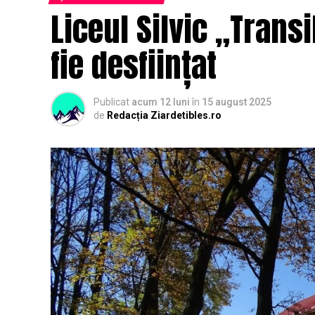
Liceul Silvic „Trans
fie desființat
Publicat
acum 12 luni
în
15 august 2025
de
Redacția Ziardetibles.ro