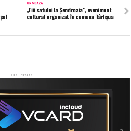
URMEAZA
„Fiii satului la Șendroaia”, eveniment
așul
cultural organizat în comuna Târlișua
PUBLICITATE