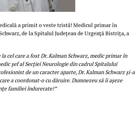
dicală a primit o veste tristă! Medicul primar în
Schwarz, de la Spitalul Județean de Urgență Bistrița, a
la cel care a fost Dr. Kalman Schwarz, medic primar în
edic șef al Secției Neurologie din cadrul Spitalului
ofesionist de un caracter aparte, Dr. Kalman Schwarz și-a
e care a coordonat-o cu dăruire. Dumnezeu să îi așeze
nțe familiei îndurerate!”