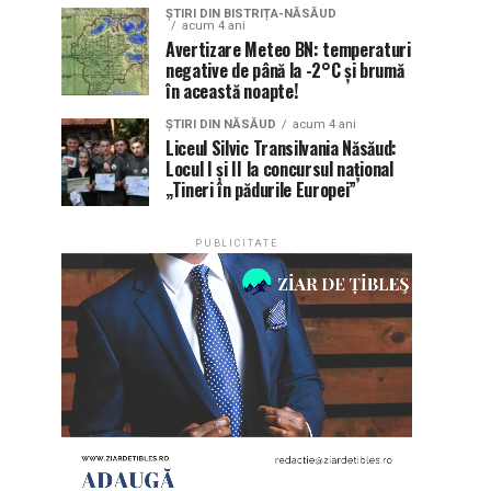
ȘTIRI DIN BISTRIȚA-NĂSĂUD
acum 4 ani
Avertizare Meteo BN: temperaturi
negative de până la -2°C și brumă
în această noapte!
ȘTIRI DIN NĂSĂUD
acum 4 ani
Liceul Silvic Transilvania Năsăud:
Locul I și II la concursul național
„Tineri în pădurile Europei”
PUBLICITATE