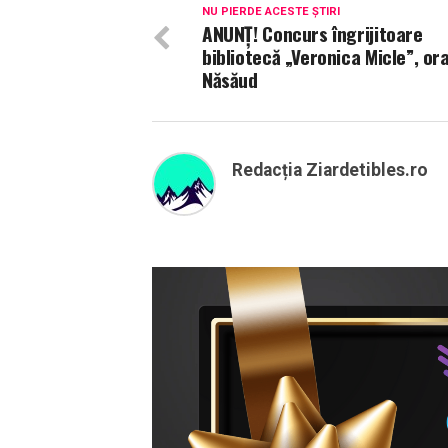
NU PIERDE ACESTE ȘTIRI
ANUNȚ! Concurs îngrijitoare
bibliotecă „Veronica Micle”, or
Năsăud
Redacția Ziardetibles.ro