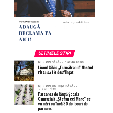
ULTIMELE STIRI
ȘTIRI DIN NĂSĂUD
acum 12 luni
Liceul Silvic „Transilvania” Năsăud
riscă să fie desființat
ȘTIRI DIN BISTRIȚA-NĂSĂUD
acum 4 ani
Parcarea de lângă Școala
Gimnazială „Ștefan cel Mare” se
va mări cu încă 30 de locuri de
parcare.