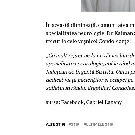
În această dimineață, comunitatea me
specialitatea neurologie, Dr. Kalman 
trecut la cele veșnice! Condoleanțe!
„Cu mult regret ne luăm rămas bun de 
specialitatea neurologie, ani la rând m
Județean de Urgență Bistrița. Om și pr
dedicat viața pacienților și echipei p
sufletul în rândul drepților! Condolea
sursa: Facebook, Gabriel Lazany
ALTE ȘTIRI
STIRI
ULTIMELE STIRI