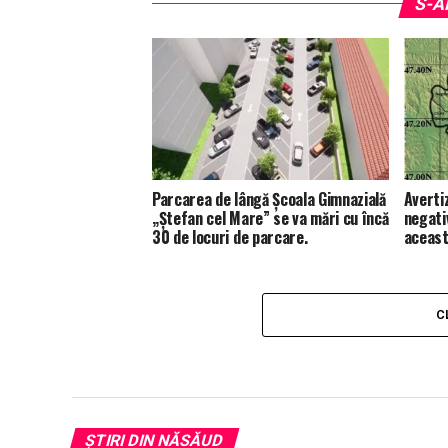
S-A
Parcarea de lângă Școala Gimnazială
Averti
„Ștefan cel Mare” se va mări cu încă
negati
30 de locuri de parcare.
aceast
C
ȘTIRI DIN NĂSĂUD