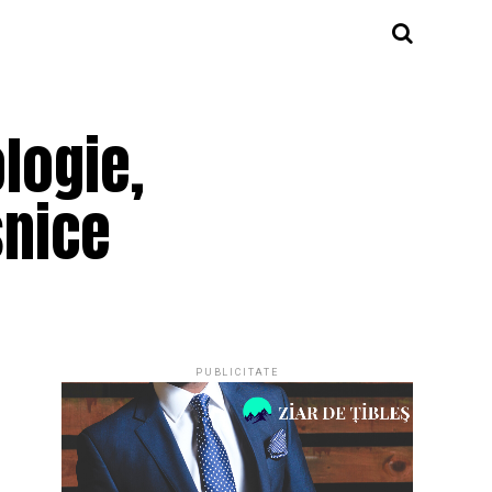
logie,
șnice
PUBLICITATE